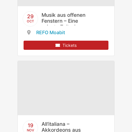
Musik aus offenen
29
Fenstern – Eine
OCT
private Zeitreise:
REFO Moabit
Das Akkordeon im
Kyjiw des 20.
Jahrhunderts
Tickets
All’italiana –
19
Akkordeons aus
NOV