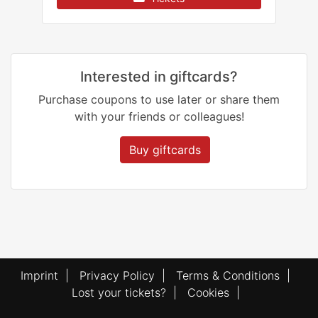
Interested in giftcards?
Purchase coupons to use later or share them
with your friends or colleagues!
Buy giftcards
Imprint
|
Privacy Policy
|
Terms & Conditions
|
Lost your tickets?
|
Cookies
|