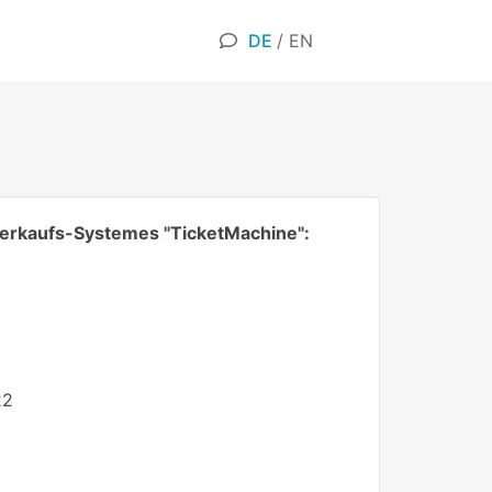
DE
/
EN
verkaufs-Systemes "TicketMachine":
22