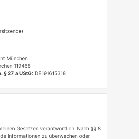
rsitzende)
ht München
chen 119468
. § 27 a UStG:
DE191615318
emeinen Gesetzen verantwortlich. Nach §§ 8
remde Informationen zu überwachen oder