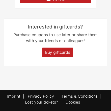
Interested in giftcards?
Purchase coupons to use later or share them
with your friends or colleagues!
Buy giftcards
Imprint
|
Privacy Policy
|
Terms & Conditions
|
Lost your tickets?
|
Cookies
|