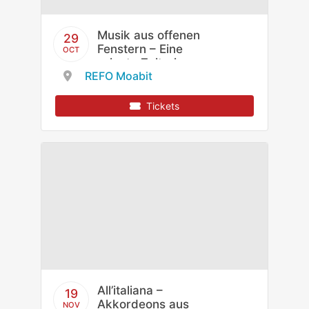
Musik aus offenen
29
Fenstern – Eine
OCT
private Zeitreise:
REFO Moabit
Das Akkordeon im
Kyjiw des 20.
Jahrhunderts
Tickets
All’italiana –
19
Akkordeons aus
NOV