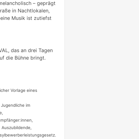
 melancholisch – geprägt
traße in Nachtlokalen,
ine Musik ist zutiefst
AL, das an drei Tagen
f die Bühne bringt.
icher Vorlage eines
, Jugendliche im
e,
-Empfänger:innen,
 Auszubildende,
sylbewerberleistungsgesetz.