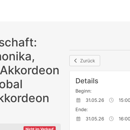
chaft:
onika,
Zurück
 Akkordeon
Details
lobal
Beginn:
Akkordeon
31.05.26
15:0
Ende:
31.05.26
16:0
Nicht im Verkauf