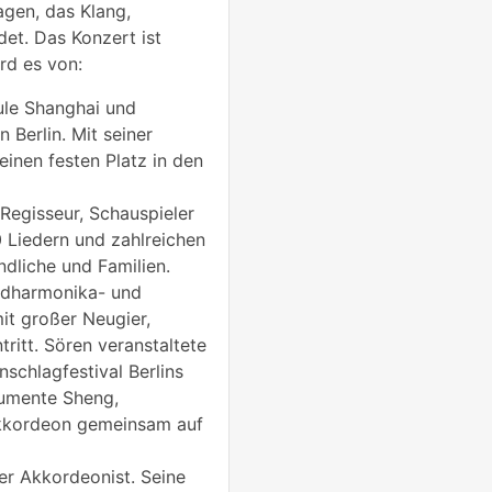
agen, das Klang,
et. Das Konzert ist
ird es von:
ule Shanghai und
n Berlin. Mit seiner
einen festen Platz in den
Regisseur, Schauspieler
 Liedern und zahlreichen
ndliche und Familien.
undharmonika- und
it großer Neugier,
ritt. Sören veranstaltete
schlagfestival Berlins
rumente Sheng,
kkordeon gemeinsam auf
cher Akkordeonist. Seine