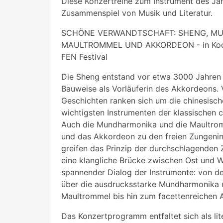
Diese Konzertreihe zum Instrument des Jahr
Zusammenspiel von Musik und Literatur.
SCHÖNE VERWANDTSCHAFT: SHENG, M
MAULTROMMEL UND AKKORDEON - in Koop
FEN Festival
Die Sheng entstand vor etwa 3000 Jahren u
Bauweise als Vorläuferin des Akkordeons. 
Geschichten ranken sich um die chinesisch
wichtigsten Instrumenten der klassischen c
Auch die Mundharmonika und die Maultrom
und das Akkordeon zu den freien Zungeni
greifen das Prinzip der durchschlagenden
eine klangliche Brücke zwischen Ost und W
spannender Dialog der Instrumente: von d
über die ausdrucksstarke Mundharmonika u
Maultrommel bis hin zum facettenreichen 
Das Konzertprogramm entfaltet sich als lit