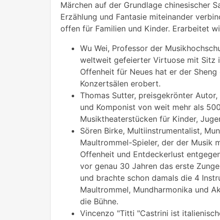
Märchen auf der Grundlage chinesischer S
Erzählung und Fantasie miteinander verbind
offen für Familien und Kinder. Erarbeitet w
Wu Wei, Professor der Musikhochsch
weltweit gefeierter Virtuose mit Sitz i
Offenheit für Neues hat er der Sheng 
Konzertsälen erobert.
Thomas Sutter, preisgekrönter Autor, 
und Komponist von weit mehr als 500
Musiktheaterstücken für Kinder, Juge
Sören Birke, Multiinstrumentalist, M
Maultrommel-Spieler, der der Musik m
Offenheit und Entdeckerlust entgegent
vor genau 30 Jahren das erste Zungen
und brachte schon damals die 4 Inst
Maultrommel, Mundharmonika und A
die Bühne.
Vincenzo "Titti "Castrini ist italienis