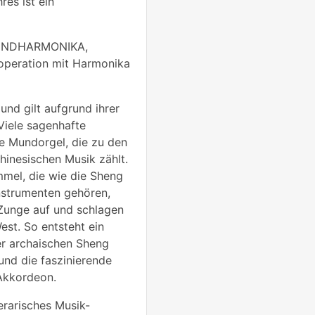
es ist ein
UNDHARMONIKA,
eration mit Harmonika
nd gilt aufgrund ihrer
Viele sagenhafte
e Mundorgel, die zu den
hinesischen Musik zählt.
mel, die wie die Sheng
nstrumenten gehören,
 Zunge auf und schlagen
est. So entsteht ein
er archaischen Sheng
nd die faszinierende
Akkordeon.
erarisches Musik-